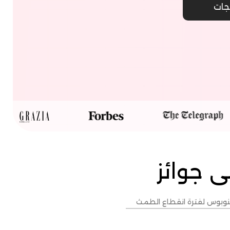
جات
جات
جات
جات
ى جوائز
ينوبوس لفترة انقطاع الطمث