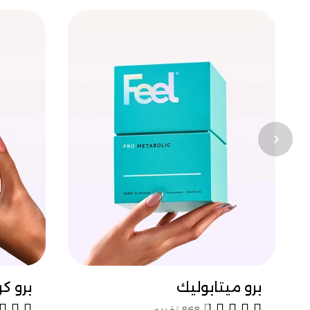
معرفة المزيد
برو ميتابوليك
برو ك