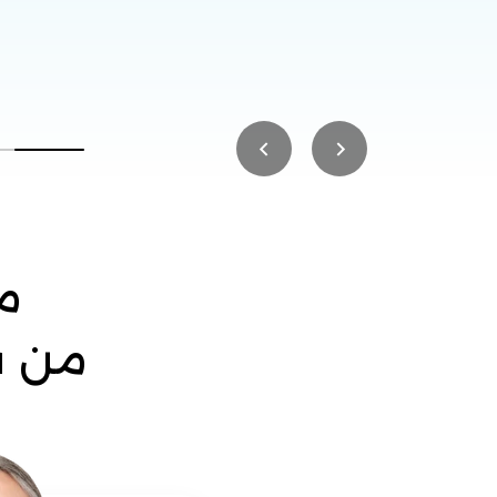
على أبحاث علمية موثوقة.
م
من ق