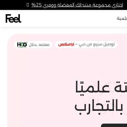
اختاري مجموعة منتجاتك المفضلة ووفري 25%
علمية
ة
بتكرة
ة علميًا
مثالية نحو
 جوائز
رفاهية
بالتجارب
 الصحية