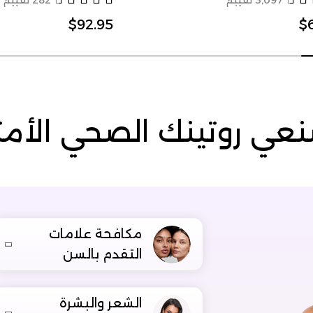
3,097 تقييم
282 تقييم
$92.95
$
عي روتينك الصحي الأم
مكافحة علامات
التقدم بالسن
الشعر والبشرة