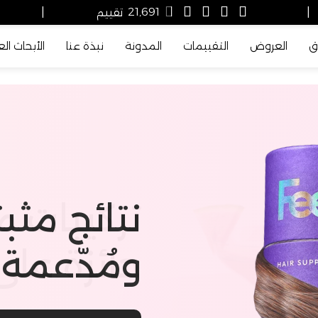
21,691
|
تقييم
|
ق
العروض
التقييمات
المدونة
نبذة عنا
الأبحاث ال
لكل مرحل
تركيبات م
نتائج مثبت
وجهتكِ ال
حائزة على
الصحة وال
ومُدّعمة 
من رحلتك