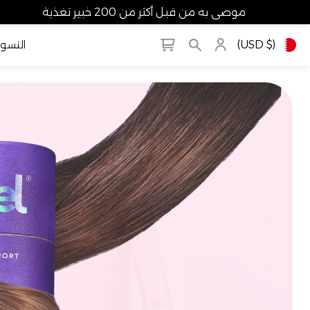
موصى به من قبل أكثر من 200 خبير تغذية
($ USD)
التسو