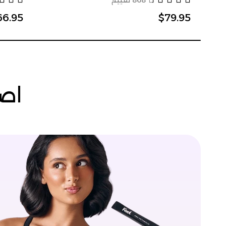
868 تقييم
66.95
$79.95
اصن