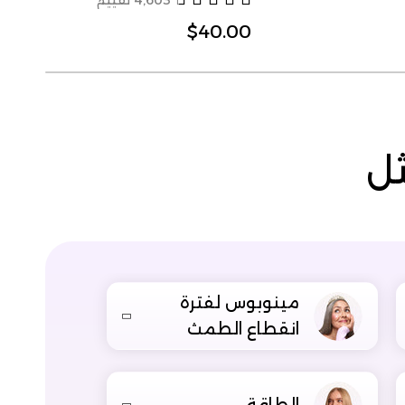
4,603 تقييم
$40.00
ثل
مينوبوس لفترة
انقطاع الطمث